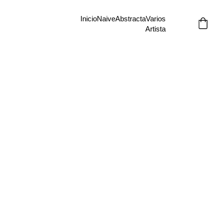
Inicio
Naive
Abstracta
Varios
Artista