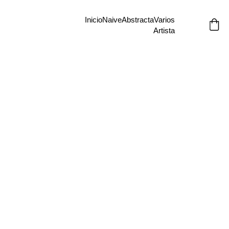
Inicio
Naive
Abstracta
Varios
Artista