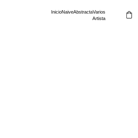
Inicio
Naive
Abstracta
Varios
Artista