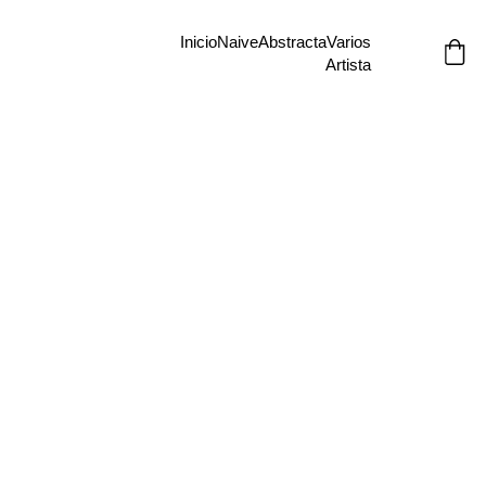
Inicio
Naive
Abstracta
Varios
Artista