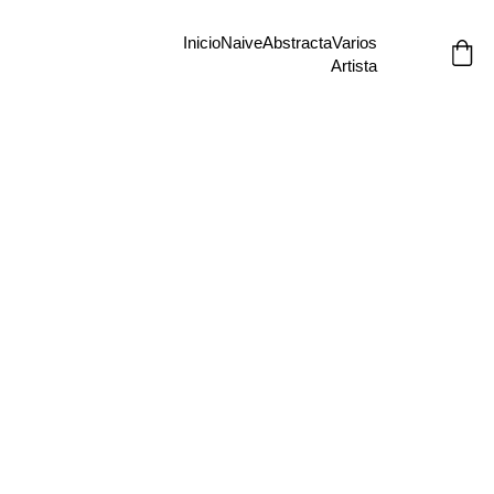
Inicio
Naive
Abstracta
Varios
Artista