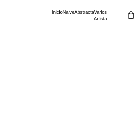
Inicio
Naive
Abstracta
Varios
Artista