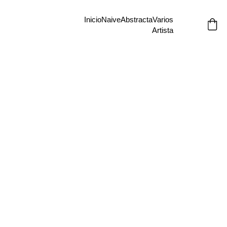
Inicio
Naive
Abstracta
Varios
Artista
Face
Serum
CL$5100
100x100