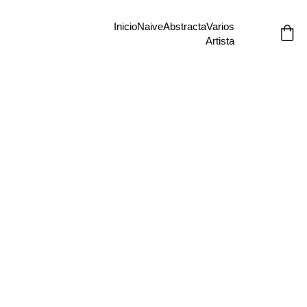
Inicio
Naive
Abstracta
Varios
Artista